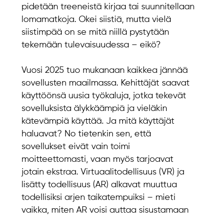
pidetään treeneistä kirjaa tai suunnitellaan
lomamatkoja. Okei siistiä, mutta vielä
siistimpää on se mitä niillä pystytään
tekemään tulevaisuudessa – eikö?
Vuosi 2025 tuo mukanaan kaikkea jännää
sovellusten maailmassa. Kehittäjät saavat
käyttöönsä uusia työkaluja, jotka tekevät
sovelluksista älykkäämpiä ja vieläkin
kätevämpiä käyttää. Ja mitä käyttäjät
haluavat? No tietenkin sen, että
sovellukset eivät vain toimi
moitteettomasti, vaan myös tarjoavat
jotain ekstraa. Virtuaalitodellisuus (VR) ja
lisätty todellisuus (AR) alkavat muuttua
todellisiksi arjen taikatempuiksi – mieti
vaikka, miten AR voisi auttaa sisustamaan