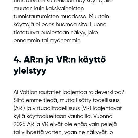
tietoturva ei kuitenkaan näy käyttäjälle
muuten kuin kaksivaiheisten
tunnistautumisten muodossa. Muutoin
käyttäjä ei edes huomaa sitä. Huono
tietoturva puolestaan näkyy, joko
ennemmin tai myöhemmin.
4. AR:n ja VR:n käyttö
yleistyy
Ai Valtion rautatiet laajentaa raideverkkoa?
Siitä emme tiedä, mutta lisätty todellisuus
(AR ) ja virtuaalitodellisuus (VR) laajentavat
kyllä käyttöalueitaan vauhdilla. Vuonna
2025 AR ja VR eivät ole enää vain pelejä
tai viihdettä varten, vaan ne näkyvät jo