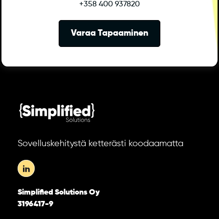
+358 400 937820
Varaa Tapaaminen
Sovelluskehitystä ketterästi koodaamatta
Simplified Solutions Oy
3196417-9