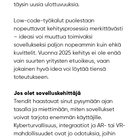
täysin uusia ulottuvuuksia.
Low-code-työkalut puolestaan
nopeuttavat kehitysprosessia merkittävästi
– ideasi voi muuttua toimivaksi
sovellukseksi paljon nopeammin kuin ehkä
kuvittelit. Vuonna 2025 kehitys ei ole enää
vain suurten yritysten etuoikeus, vaan
jokainen hyvä idea voi löytää tiensä
toteutukseen.
Jos olet sovelluskehittäjä
Trendit haastavat sinut pysymään ajan
tasalla ja miettimään, miten sovellukset
voivat tarjota enemmän käyttäjille.
Kyberturvallisuus, integraatiot ja AR- tai VR-
mahdollisuudet ovat jo odotuksia, joihin