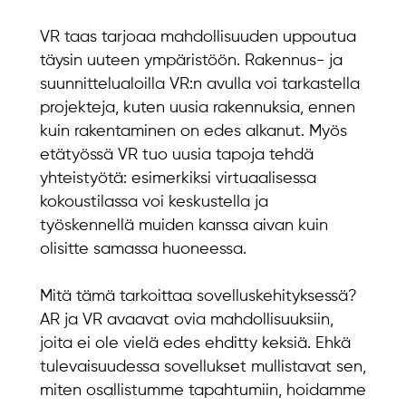
VR taas tarjoaa mahdollisuuden uppoutua
täysin uuteen ympäristöön. Rakennus- ja
suunnittelualoilla VR:n avulla voi tarkastella
projekteja, kuten uusia rakennuksia, ennen
kuin rakentaminen on edes alkanut. Myös
etätyössä VR tuo uusia tapoja tehdä
yhteistyötä: esimerkiksi virtuaalisessa
kokoustilassa voi keskustella ja
työskennellä muiden kanssa aivan kuin
olisitte samassa huoneessa.
Mitä tämä tarkoittaa sovelluskehityksessä?
AR ja VR avaavat ovia mahdollisuuksiin,
joita ei ole vielä edes ehditty keksiä. Ehkä
tulevaisuudessa sovellukset mullistavat sen,
miten osallistumme tapahtumiin, hoidamme