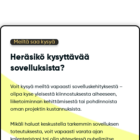
Meiltä saa kysyä
Heräsikö kysyttävää
sovelluksista?
Voit kysyä meiltä vapaasti sovelluskehityksestä –
olipa kyse yleisestä kiinnostuksesta aiheeseen,
liiketoiminnan kehittämisestä tai pohdinnoista
oman projektin kustannuksista.
Mikäli haluat keskustella tarkemmin sovelluksen
toteutuksesta, voit vapaasti varata ajan
kalenteristani tai olla yhteydessä puhelimitse.