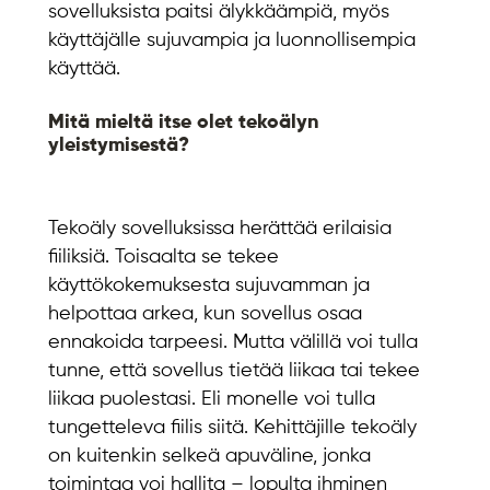
sovelluksista paitsi älykkäämpiä, myös
käyttäjälle sujuvampia ja luonnollisempia
käyttää.
Mitä mieltä itse olet tekoälyn
yleistymisestä?
Tekoäly sovelluksissa herättää erilaisia
fiiliksiä. Toisaalta se tekee
käyttökokemuksesta sujuvamman ja
helpottaa arkea, kun sovellus osaa
ennakoida tarpeesi. Mutta välillä voi tulla
tunne, että sovellus tietää liikaa tai tekee
liikaa puolestasi. Eli monelle voi tulla
tungetteleva fiilis siitä. Kehittäjille tekoäly
on kuitenkin selkeä apuväline, jonka
toimintaa voi hallita – lopulta ihminen