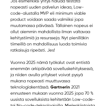
Jos esimerkiksi yritys haluaa testata
nopeasti uuden palvelun ideaa, Low-
code-alustalla MVP eli minimum viable
product voidaan saada valmiiksi jopa
muutamassa päivässä. Tällainen nopeus ei
ollut aiemmin mahdollista ilman valtavaa
kehitystiimiä ja resursseja. Nyt pienilläkin
tiimeillä on mahdollisuus luoda toimivia
ratkaisuja ripeästi. Jes!
Vuonna 2025 nämä työkalut ovat entistä
enemmän arkipäivää sovelluskehityksessä,
ja niiden avulla yritykset voivat pysyä
mukana nopeasti muuttuvassa
teknologiakentässä.
Gartnerin
2021
ennusteen mukaan vuonna 2025 jopa 70 %
uusista sovelluksista kehitetään Low-code-
tai No-code-teknologioilla. Mielenkiintoista