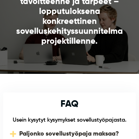
tavoitteenne ja tarpeet –
lopputuloksena
konkreettinen
sovelluskehityssuunnitelma
projektillenne.
FAQ
Usein kysytyt kysymykset sovellustyöpajasta.
Paljonko sovellustyöpaja maksaa?