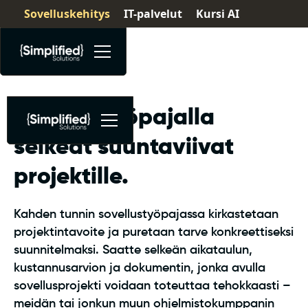
Sovelluskehitys
IT-palvelut
Kursi AI
Sovellustyöpajalla
selkeät suuntaviivat
projektille.
Kahden tunnin sovellustyöpajassa kirkastetaan
projektintavoite ja puretaan tarve konkreettiseksi
suunnitelmaksi. Saatte selkeän aikataulun,
kustannusarvion ja dokumentin, jonka avulla
sovellusprojekti voidaan toteuttaa tehokkaasti –
meidän tai jonkun muun ohjelmistokumppanin