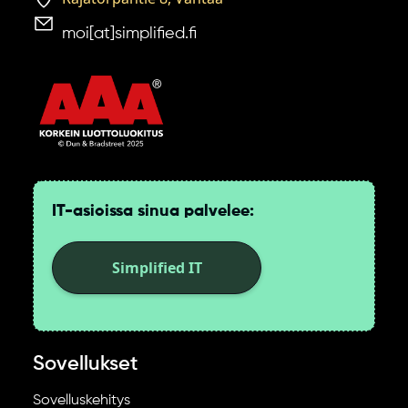
moi[at]simplified.fi
IT-asioissa sinua palvelee:
Simplified IT
Sovellukset
Sovelluskehitys