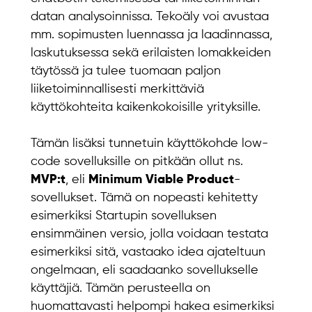
datan analysoinnissa. Tekoäly voi avustaa
mm. sopimusten luennassa ja laadinnassa,
laskutuksessa sekä erilaisten lomakkeiden
täytössä ja tulee tuomaan paljon
liiketoiminnallisesti merkittäviä
käyttökohteita kaikenkokoisille yrityksille.
Tämän lisäksi tunnetuin käyttökohde low-
code sovelluksille on pitkään ollut ns.
MVP:t
, eli
Minimum Viable Product
-
sovellukset. Tämä on nopeasti kehitetty
esimerkiksi Startupin sovelluksen
ensimmäinen versio, jolla voidaan testata
esimerkiksi sitä, vastaako idea ajateltuun
ongelmaan, eli saadaanko sovellukselle
käyttäjiä. Tämän perusteella on
huomattavasti helpompi hakea esimerkiksi