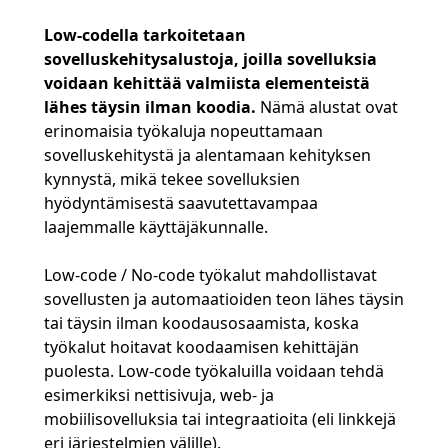
Low-codella tarkoitetaan
sovelluskehitysalustoja, joilla sovelluksia
voidaan kehittää valmiista elementeistä
lähes täysin ilman koodia.
Nämä alustat ovat
erinomaisia työkaluja nopeuttamaan
sovelluskehitystä ja alentamaan kehityksen
kynnystä, mikä tekee sovelluksien
hyödyntämisestä saavutettavampaa
laajemmalle käyttäjäkunnalle.
Low-code / No-code työkalut mahdollistavat
sovellusten ja automaatioiden teon lähes täysin
tai täysin ilman koodausosaamista, koska
työkalut hoitavat koodaamisen kehittäjän
puolesta. Low-code työkaluilla voidaan tehdä
esimerkiksi nettisivuja, web- ja
mobiilisovelluksia tai integraatioita (eli linkkejä
eri järjestelmien välille).