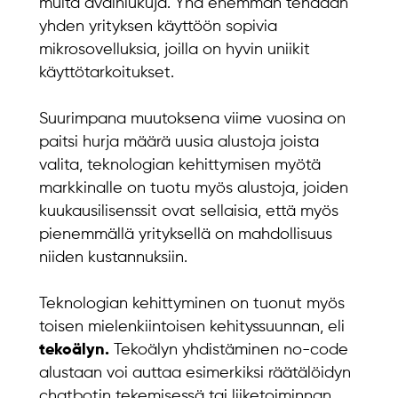
muita avainlukuja. Yhä enemmän tehdään
yhden yrityksen käyttöön sopivia
mikrosovelluksia, joilla on hyvin uniikit
käyttötarkoitukset.
Suurimpana muutoksena viime vuosina on
paitsi hurja määrä uusia alustoja joista
valita, teknologian kehittymisen myötä
markkinalle on tuotu myös alustoja, joiden
kuukausilisenssit ovat sellaisia, että myös
pienemmällä yrityksellä on mahdollisuus
niiden kustannuksiin.
Teknologian kehittyminen on tuonut myös
toisen mielenkiintoisen kehityssuunnan, eli
tekoälyn.
Tekoälyn yhdistäminen no-code
alustaan voi auttaa esimerkiksi räätälöidyn
chatbotin tekemisessä tai liiketoiminnan