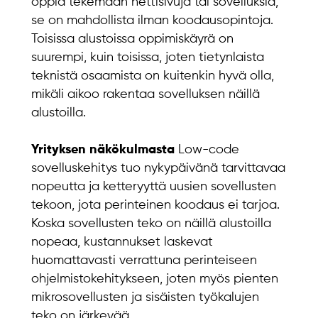
oppia tekemään nettisivuja tai sovelluksia,
se on mahdollista ilman koodausopintoja.
Toisissa alustoissa oppimiskäyrä on
suurempi, kuin toisissa, joten tietynlaista
teknistä osaamista on kuitenkin hyvä olla,
mikäli aikoo rakentaa sovelluksen näillä
alustoilla.
Yrityksen näkökulmasta
Low-code
sovelluskehitys tuo nykypäivänä tarvittavaa
nopeutta ja ketteryyttä uusien sovellusten
tekoon, jota perinteinen koodaus ei tarjoa.
Koska sovellusten teko on näillä alustoilla
nopeaa, kustannukset laskevat
huomattavasti verrattuna perinteiseen
ohjelmistokehitykseen, joten myös pienten
mikrosovellusten ja sisäisten työkalujen
teko on järkevää.