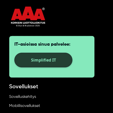
IT-asioissa sinua palvelee:
Simplified IT
Sovellukset
Sovelluskehitys
Mobiilisovellukset