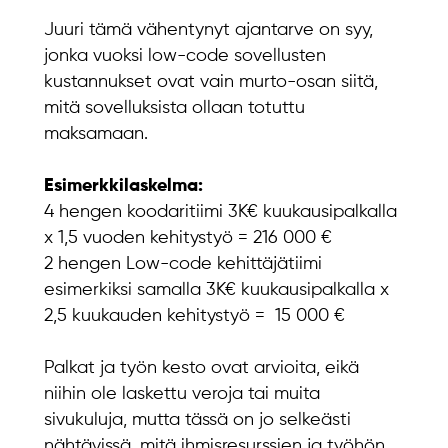
Juuri tämä vähentynyt ajantarve on syy,
jonka vuoksi low-code sovellusten
kustannukset ovat vain murto-osan siitä,
mitä sovelluksista ollaan totuttu
maksamaan.
Esimerkkilaskelma:
4 hengen koodaritiimi 3K€ kuukausipalkalla
x 1,5 vuoden kehitystyö = 216 000 €
2 hengen Low-code kehittäjätiimi
esimerkiksi samalla 3K€ kuukausipalkalla x
2,5 kuukauden kehitystyö = 15 000 €
Palkat ja työn kesto ovat arvioita, eikä
niihin ole laskettu veroja tai muita
sivukuluja, mutta tässä on jo selkeästi
nähtävissä, mitä ihmisresurssien ja työhön