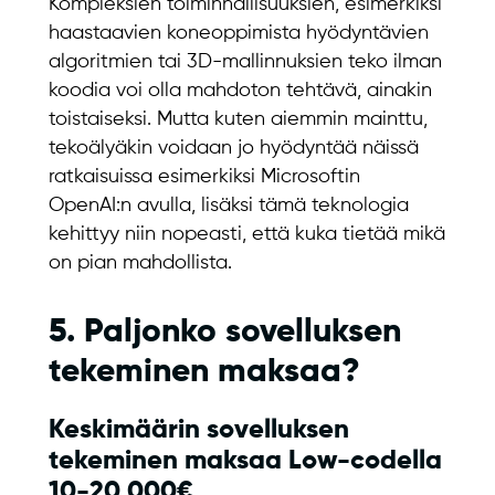
Kompleksien toiminnallisuuksien, esimerkiksi
haastaavien koneoppimista hyödyntävien
algoritmien tai 3D-mallinnuksien teko ilman
koodia voi olla mahdoton tehtävä, ainakin
toistaiseksi. Mutta kuten aiemmin mainttu,
tekoälyäkin voidaan jo hyödyntää näissä
ratkaisuissa esimerkiksi Microsoftin
OpenAI:n avulla, lisäksi tämä teknologia
kehittyy niin nopeasti, että kuka tietää mikä
on pian mahdollista.
5. Paljonko sovelluksen
tekeminen maksaa?
Keskimäärin sovelluksen
tekeminen maksaa Low-codella
10-20 000€