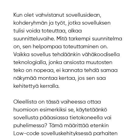
Kun olet vahvistanut sovellusidean,
kohderyhmän ja työt, jotka sovelluksen
tulisi voida toteuttaa, alkaa
suunnitteluvaihe. Mitä tarkempi suunnitelma
on, sen helpompaa toteuttaminen on.
Vaikka sovellus tehdäänkin vähäkoodisella
teknologialla, jonka ansiosta muutosten
teko on nopeaa, ei kannata tehdä samaa
näkymää montaa kertaa, jos sen saa
kehitettyä kerralla.
Oleellista on tässä vaiheessa ottaa
huomioon esimerkiksi se, käytetäänkö
sovellusta pääasiassa tietokoneella vai
puhelimessa? Tämä määrittää etenkin
Low-code sovelluskehityksessä parhaiten