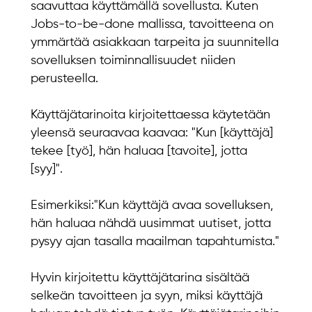
saavuttaa käyttämällä sovellusta. Kuten
Jobs-to-be-done mallissa, tavoitteena on
ymmärtää asiakkaan tarpeita ja suunnitella
sovelluksen toiminnallisuudet niiden
perusteella.
Käyttäjätarinoita kirjoitettaessa käytetään
yleensä seuraavaa kaavaa: "Kun [käyttäjä]
tekee [työ], hän haluaa [tavoite], jotta
[syy]".
Esimerkiksi:"Kun käyttäjä avaa sovelluksen,
hän haluaa nähdä uusimmat uutiset, jotta
pysyy ajan tasalla maailman tapahtumista."
Hyvin kirjoitettu käyttäjätarina sisältää
selkeän tavoitteen ja syyn, miksi käyttäjä