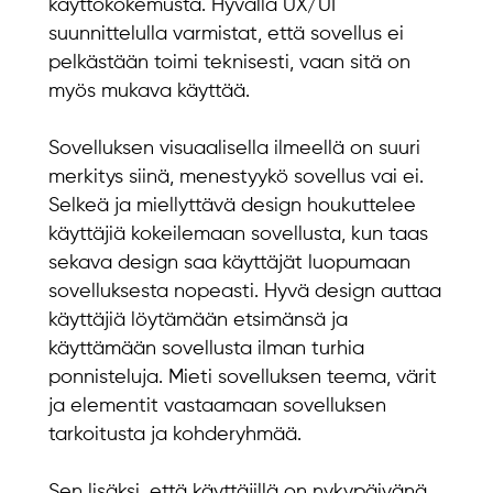
käyttökokemusta. Hyvällä UX/UI
suunnittelulla varmistat, että sovellus ei
pelkästään toimi teknisesti, vaan sitä on
myös mukava käyttää.
Sovelluksen visuaalisella ilmeellä on suuri
merkitys siinä, menestyykö sovellus vai ei.
Selkeä ja miellyttävä design houkuttelee
käyttäjiä kokeilemaan sovellusta, kun taas
sekava design saa käyttäjät luopumaan
sovelluksesta nopeasti. Hyvä design auttaa
käyttäjiä löytämään etsimänsä ja
käyttämään sovellusta ilman turhia
ponnisteluja. Mieti sovelluksen teema, värit
ja elementit vastaamaan sovelluksen
tarkoitusta ja kohderyhmää.
Sen lisäksi, että käyttäjillä on nykypäivänä