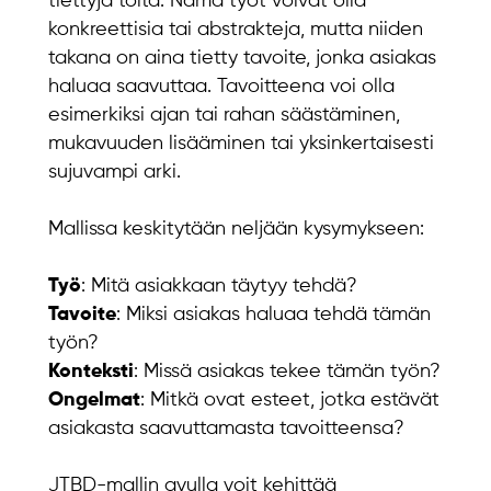
tiettyjä töitä. Nämä työt voivat olla
konkreettisia tai abstrakteja, mutta niiden
takana on aina tietty tavoite, jonka asiakas
haluaa saavuttaa. Tavoitteena voi olla
esimerkiksi ajan tai rahan säästäminen,
mukavuuden lisääminen tai yksinkertaisesti
sujuvampi arki.
Mallissa keskitytään neljään kysymykseen:
Työ
: Mitä asiakkaan täytyy tehdä?
Tavoite
: Miksi asiakas haluaa tehdä tämän
työn?
Konteksti
: Missä asiakas tekee tämän työn?
Ongelmat
: Mitkä ovat esteet, jotka estävät
asiakasta saavuttamasta tavoitteensa?
JTBD-mallin avulla voit kehittää