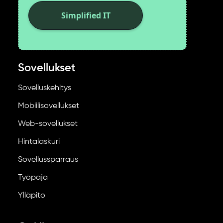
Simplified IT
Sovellukset
Sovelluskehitys
Mobiilisovellukset
Web-sovellukset
Hintalaskuri
Sovellussparraus
Työpaja
Ylläpito