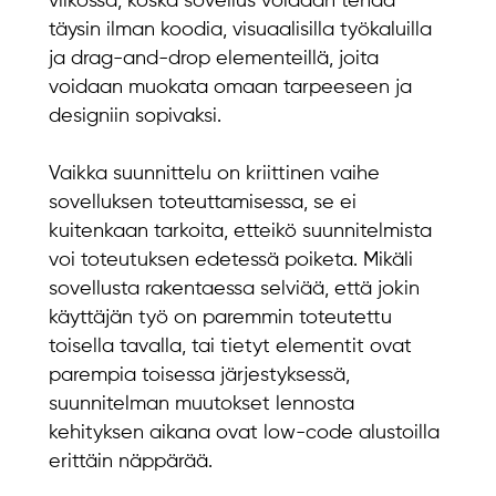
viikossa, koska sovellus voidaan tehdä
täysin ilman koodia, visuaalisilla työkaluilla
ja drag-and-drop elementeillä, joita
voidaan muokata omaan tarpeeseen ja
designiin sopivaksi.
Vaikka suunnittelu on kriittinen vaihe
sovelluksen toteuttamisessa, se ei
kuitenkaan tarkoita, etteikö suunnitelmista
voi toteutuksen edetessä poiketa. Mikäli
sovellusta rakentaessa selviää, että jokin
käyttäjän työ on paremmin toteutettu
toisella tavalla, tai tietyt elementit ovat
parempia toisessa järjestyksessä,
suunnitelman muutokset lennosta
kehityksen aikana ovat low-code alustoilla
erittäin näppärää.