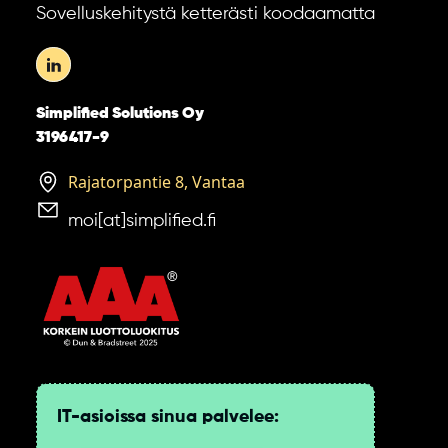
Sovelluskehitystä ketterästi koodaamatta
Simplified Solutions Oy
3196417-9
Rajatorpantie 8, Vantaa
moi[at]simplified.fi
IT-asioissa sinua palvelee: