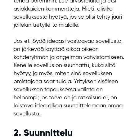
tehdä paremmin. Lue arvosteluita ja etsi
asiakkaiden kommentteja. Mieti, olisiko
sovelluksesta hyötyä, jos se olisi tehty juuri
jollekin tietylle toimialalle.
Jos et löydä ideaasi vastaavaa sovellusta,
on järkevää käyttää aikaa oikean
kohderyhmän ja ongelman vahvistamiseen.
Kenelle sovellus on suunnattu, kuka siitä
hyötyy, ja myös, miten sinä sovelluksen
omistajana saat tuloja. Yrityksen sisäisen
sovelluksen tapauksessa valinta on
helpompi; jos tarve on ja ratkaisua ei, on
loistava idea alkaa suunnittelemaan omaa
sovellusta.
2. Suunnittelu