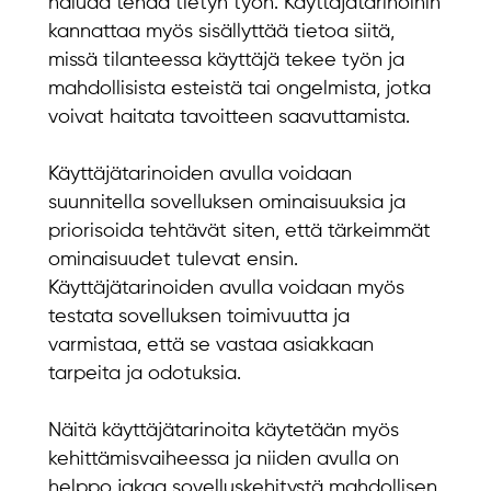
haluaa tehdä tietyn työn. Käyttäjätarinoihin
kannattaa myös sisällyttää tietoa siitä,
missä tilanteessa käyttäjä tekee työn ja
mahdollisista esteistä tai ongelmista, jotka
voivat haitata tavoitteen saavuttamista.
Käyttäjätarinoiden avulla voidaan
suunnitella sovelluksen ominaisuuksia ja
priorisoida tehtävät siten, että tärkeimmät
ominaisuudet tulevat ensin.
Käyttäjätarinoiden avulla voidaan myös
testata sovelluksen toimivuutta ja
varmistaa, että se vastaa asiakkaan
tarpeita ja odotuksia.
Näitä käyttäjätarinoita käytetään myös
kehittämisvaiheessa ja niiden avulla on
helppo jakaa sovelluskehitystä mahdollisen