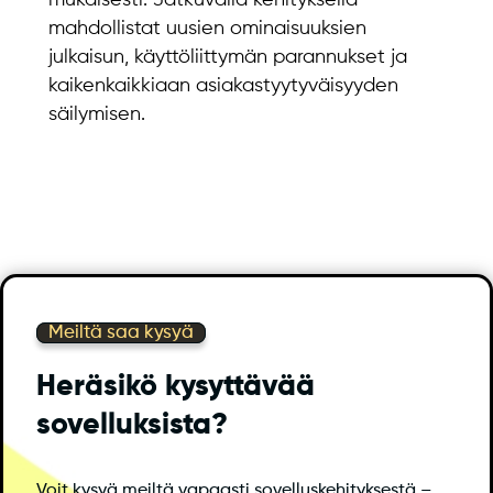
mukaisesti. Jatkuvalla kehityksellä
mahdollistat uusien ominaisuuksien
julkaisun, käyttöliittymän parannukset ja
kaikenkaikkiaan asiakastyytyväisyyden
säilymisen.
Meiltä saa kysyä
Heräsikö kysyttävää
sovelluksista?
Voit kysyä meiltä vapaasti sovelluskehityksestä –