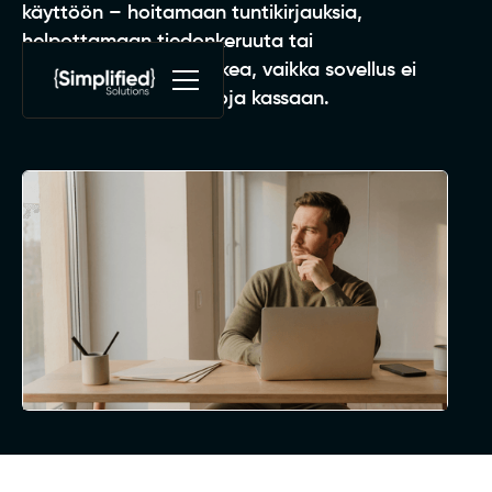
käyttöön – hoitamaan tuntikirjauksia,
helpottamaan tiedonkeruuta tai
yksinkertaistamaan arkea, vaikka sovellus ei
toisikaan suoraan euroja kassaan.