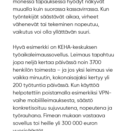
monessa tapauksessa hyödyt näkyvät
muualla kuin suorassa kassavirrassa. Kun
työntekijät säästävät aikaa, virheet
vähenevät tai tekeminen nopeutuu,
vaikutus voi olla yllättävän suuri.
Hyvä esimerkki on KEHA-keskuksen
työaikaleimaussovellus. Leimaus tapahtuu
jopa neljä kertaa päivässä noin 3700
henkilön toimesta – ja jos yksi leimaus vie
vaikka minuutin, kokonaisajaksi kertyy yli
200 työtuntia päivässä. Kun käyttöä
helpotettiin poistamalla esimerkiksi VPN-
vaihe mobiilileimauksesta, säästö
konkretisoituu sujuvuutena, nopeutena ja
työrauhana. Fimean mukaan vastaava
sovellus toi heille yli 300 000 euron