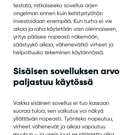
testata, ratkaiseeko sovellus arjen
ongelman ennen kuin kehitystyöhön
investoidaan enempää. Kun turha ei vie
aikaa ja raha käytetään vain olennaiseen,
yritys pääsee nopeasti näkemään,
säästyykö aikaa, vähenevätkö virheet ja
helpottuuko tekeminen käytännössä.
Sisäisen sovelluksen arvo
paljastuu käytössä
Vaikka sisäinen sovellus ei tuo kassaan
suoraa tuloa, sen vaikutus voi näkyä
yllättävän nopeasti. Työnteko nopeutuu,
virheet vähenevät ja aikaa vapautuu
muuhun – ja usein juuri se säästetty aika