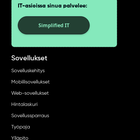
IT-asioissa sinua palvelee:
Simplified IT
Sovellukset
Sovelluskehitys
Mobiilisovellukset
Web-sovellukset
Hintalaskuri
Sovellussparraus
Työpaja
Ylläpito