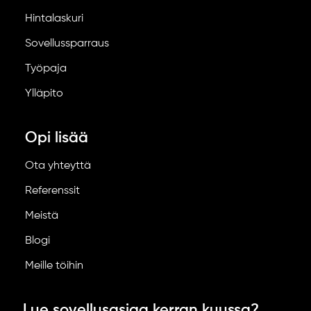
Hintalaskuri
Sovellussparraus
Työpaja
Ylläpito
Opi lisää
Ota yhteyttä
Referenssit
Meistä
Blogi
Meille töihin
Lue sovellusasiaa kerran kuussa?