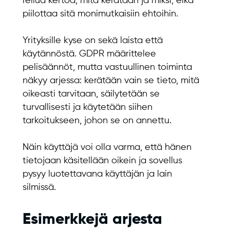
reilua kertoa, mitä kerätään ja miksi, eikä
piilottaa sitä monimutkaisiin ehtoihin.
Yrityksille kyse on sekä laista että
käytännöstä. GDPR määrittelee
pelisäännöt, mutta vastuullinen toiminta
näkyy arjessa: kerätään vain se tieto, mitä
oikeasti tarvitaan, säilytetään se
turvallisesti ja käytetään siihen
tarkoitukseen, johon se on annettu.
Näin käyttäjä voi olla varma, että hänen
tietojaan käsitellään oikein ja sovellus
pysyy luotettavana käyttäjän ja lain
silmissä.
Esimerkkejä arjesta