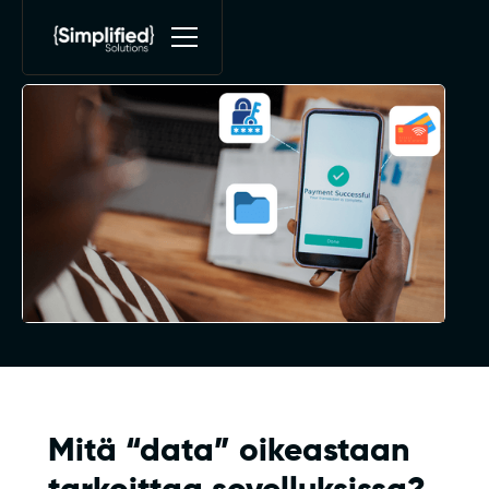
siitä ymmärtää.
Mitä “data” oikeastaan